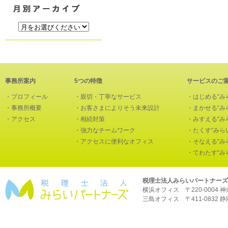
事務所案内
5つの特徴
サービスのご
・
プロフィール
・
親切・丁寧なサービス
・
はじめる“み
・
事務所概要
・
お客さまによりそう未来設計
・
まかせる“み
・
アクセス
・
相続対策
・
みすえる“み
・
強力なチームワーク
・
たくす“みら
・
アクセスに便利なオフィス
・
そなえる“み
・
てわたす“み
税理士法人みらいパートナーズ
横浜オフィス 〒220-0004 神奈川
三島オフィス 〒411-0832 静岡