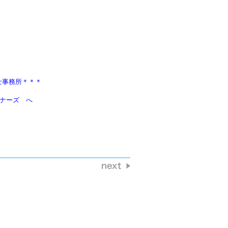
士事務所＊＊＊
ートナーズ　へ