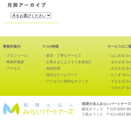
事務所案内
5つの特徴
サービスのご
・
プロフィール
・
親切・丁寧なサービス
・
はじめる“み
・
事務所概要
・
お客さまによりそう未来設計
・
まかせる“み
・
アクセス
・
相続対策
・
みすえる“み
・
強力なチームワーク
・
たくす“みら
・
アクセスに便利なオフィス
・
そなえる“み
・
てわたす“み
税理士法人みらいパートナーズ
横浜オフィス 〒220-0004 神奈川
三島オフィス 〒411-0832 静岡