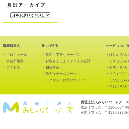
事務所案内
5つの特徴
サービスのご
・
プロフィール
・
親切・丁寧なサービス
・
はじめる“み
・
事務所概要
・
お客さまによりそう未来設計
・
まかせる“み
・
アクセス
・
相続対策
・
みすえる“み
・
強力なチームワーク
・
たくす“みら
・
アクセスに便利なオフィス
・
そなえる“み
・
てわたす“み
税理士法人みらいパートナーズ
横浜オフィス 〒220-0004 神奈川
三島オフィス 〒411-0832 静岡