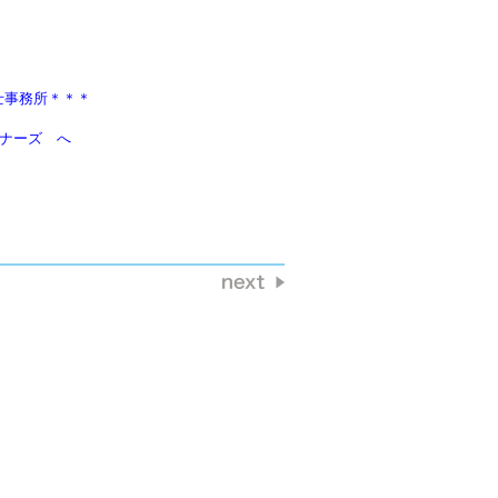
士事務所＊＊＊
ートナーズ　へ