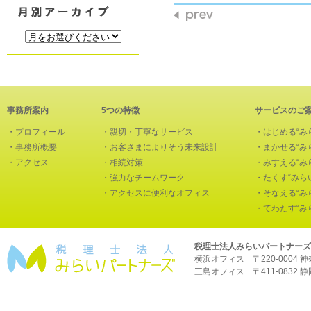
事務所案内
5つの特徴
サービスのご
・
プロフィール
・
親切・丁寧なサービス
・
はじめる“み
・
事務所概要
・
お客さまによりそう未来設計
・
まかせる“み
・
アクセス
・
相続対策
・
みすえる“み
・
強力なチームワーク
・
たくす“みら
・
アクセスに便利なオフィス
・
そなえる“み
・
てわたす“み
税理士法人みらいパートナーズ
横浜オフィス 〒220-0004 神奈川
三島オフィス 〒411-0832 静岡